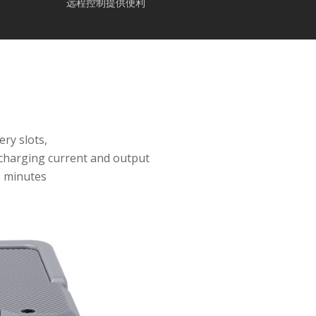
远程控制提供便利
ery slots,
 charging current and output
5 minutes