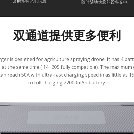
及时掌握充电信息
随时随地为您的设备充电
双通道提供更多便利
ger is designed for agriculture spraying drone. It has 4 batt
s at the same time ( 14~20S fully compatible). The maximum
can reach 50A with ultra-fast charging speed in as little as 1
to full charging 22000mAh battery.