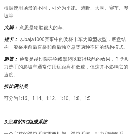
根据使用场景的不同，可分为平跑、越野、大脚、赛车、爬
坡等。
大脚：
意思是轮胎很大的车。
短卡：
以baja1000赛事中的奖杯卡车为原型改型，底盘结
构一般采用前后直桥和前后独立悬架两种不同的结构模式。
爬坡：
通常是越过障碍物或攀爬以获得炫酷的效果，作为动
力选手的爬坡车通常使用远距离和低速，但这并不影响它的
速度。
按比例分类
可分为1:16、1:14、1:12、1:10、1:8、1:5
3.完整的RC组成系统
一个完整的遥控系统需要框架、遥控系统、动力和转向系