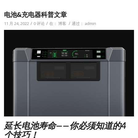
电池&充电器科普文章
/
/
/
11 月 24, 2022
0 评论
在：
博客
通过：
admin
延长电池寿命——你必须知道的4
个技巧！